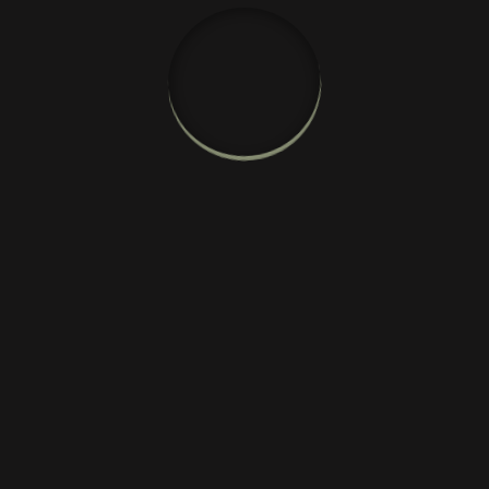
Мочалка большая
джутовая
84343
1100,00
р.
В корзину
Большая удобная мочалка из джута — растительного
волокна, получаемого из стеблей растения Corchorus. Оно
не содержит химических добавок и красителей, обладает
антибактериальным эффектом, поэтому хорошо подходит
для людей с чувствительной или склонной к аллергии кожей.
Благодаря особой текстуре, мочалка отлично массирует
кожу, способствуя отшелушиванию ороговевшего слоя
и стимулируя кровообращение. Волокно джута
не накапливает бактерии, такой мочалкой можно безопасно
пользоваться долгое время.
Размер указан в упаковке. Фактический размер - 15х40 см.
Материал: джутовое волокно