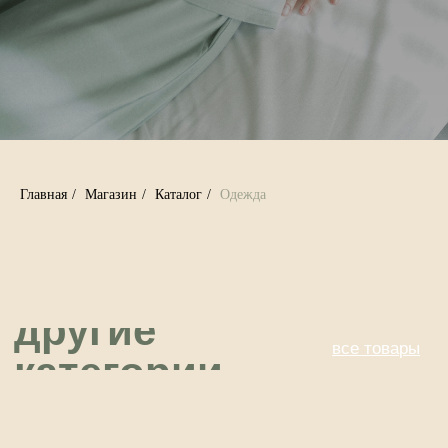
другие
все товары
категории
Главная
/
Магазин
/
Каталог
/
Одежда
Товары для бани
Создайте идеальные моменты расслабления
с нашими натуральными вениками, ароматными
травами и удобными аксессуарами для банных