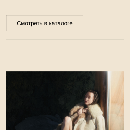
п. Солнечное, Приморское ш., д. 385, лит.А
+7 921 6 812 812
Бани
Отель
О банях
Об отеле
Цены
Номера
Меню кухни в банях
Забронировать
Процедуры
Сертификаты
Сертификаты
Программа лояльности
Программа лояльности
Правила посещения
Ресторан
Лавка
О ресторане
Товары для бани
Меню
Косметика
Винная карта
Товары для досуга