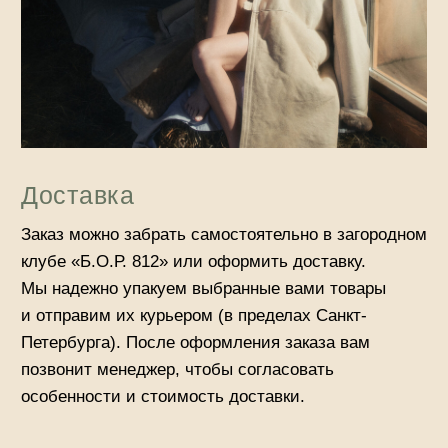
Барное меню
Одежда
Ваш праздник в БОР812
Сувенирная продукция
Сертификаты
Текстиль для дома
Программа лояльности
Франшиза
Откройте премиальный
загородный клуб с
франшизой БОР812
узнать больше
Политика конфиденциальности
Публичная оферта
Способ оплаты
Реквизиты
Контакты