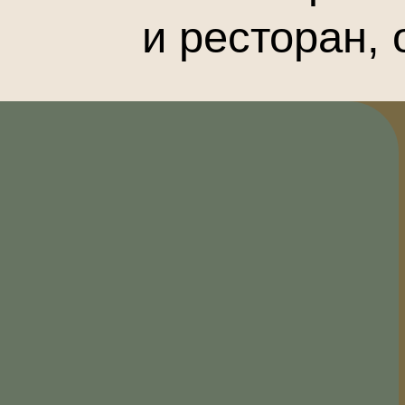
Загородный клуб «Б.О.Р. 812» расположен
всего в получасе езды от Санкт-Петербурга.
Сюда можно в любой момент доехать
из Питера и также легко вернуться обратно
в город — отличный вариант для отдыха
на выходных.
Построить маршрут